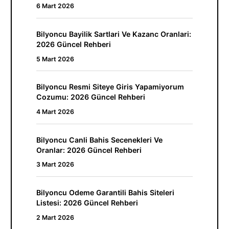
6 Mart 2026
Bilyoncu Bayilik Sartlari Ve Kazanc Oranlari:
2026 Güncel Rehberi
5 Mart 2026
Bilyoncu Resmi Siteye Giris Yapamiyorum
Cozumu: 2026 Güncel Rehberi
4 Mart 2026
Bilyoncu Canli Bahis Secenekleri Ve
Oranlar: 2026 Güncel Rehberi
3 Mart 2026
Bilyoncu Odeme Garantili Bahis Siteleri
Listesi: 2026 Güncel Rehberi
2 Mart 2026