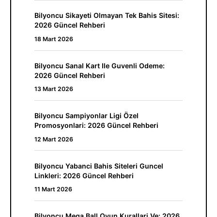
Bilyoncu Sikayeti Olmayan Tek Bahis Sitesi:
2026 Güncel Rehberi
18 Mart 2026
Bilyoncu Sanal Kart Ile Guvenli Odeme:
2026 Güncel Rehberi
13 Mart 2026
Bilyoncu Sampiyonlar Ligi Özel
Promosyonlari: 2026 Güncel Rehberi
12 Mart 2026
Bilyoncu Yabanci Bahis Siteleri Guncel
Linkleri: 2026 Güncel Rehberi
11 Mart 2026
Bilyoncu Mega Ball Oyun Kurallari Ve: 2026