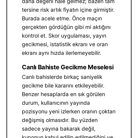
daha değerli hale gelmez; bazen tam
tersine risk artık fiyatın içine girmiştir.
Burada acele etme. Önce maçın
gerçekten gördüğün gibi mi aktığını
kontrol et. Skor uygulaması, yayın
gecikmesi, istatistik ekranı ve oran
ekranı aynı hızda ilerlemeyebilir.
Canlı Bahiste Gecikme Meselesi
Canlı bahislerde birkaç saniyelik
gecikme bile kararını etkileyebilir.
Benzer hesaplarda en sık görülen
durum, kullanıcının yayında
pozisyonu yeni izlerken oranın çoktan
değişmiş olmasıdır. Bu yüzden
sadece yayına bakarak değil,
kuponun kabul edilip edilmediğini ve