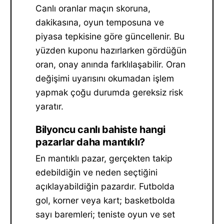
Canlı oranlar maçın skoruna,
dakikasına, oyun temposuna ve
piyasa tepkisine göre güncellenir. Bu
yüzden kuponu hazırlarken gördüğün
oran, onay anında farklılaşabilir. Oran
değişimi uyarısını okumadan işlem
yapmak çoğu durumda gereksiz risk
yaratır.
Bilyoncu canlı bahiste hangi
pazarlar daha mantıklı?
En mantıklı pazar, gerçekten takip
edebildiğin ve neden seçtiğini
açıklayabildiğin pazardır. Futbolda
gol, korner veya kart; basketbolda
sayı baremleri; teniste oyun ve set