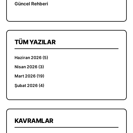
Güncel Rehberi
TÜM YAZILAR
Haziran 2026 (5)
Nisan 2026 (3)
Mart 2026 (19)
Şubat 2026 (4)
KAVRAMLAR