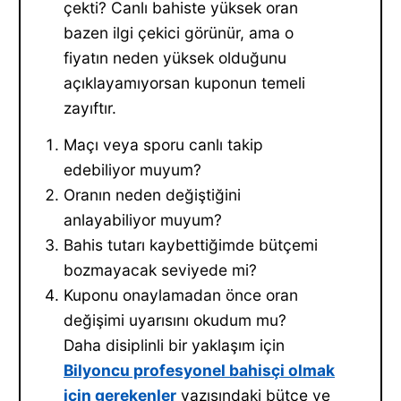
çekti? Canlı bahiste yüksek oran
bazen ilgi çekici görünür, ama o
fiyatın neden yüksek olduğunu
açıklayamıyorsan kuponun temeli
zayıftır.
Maçı veya sporu canlı takip
edebiliyor muyum?
Oranın neden değiştiğini
anlayabiliyor muyum?
Bahis tutarı kaybettiğimde bütçemi
bozmayacak seviyede mi?
Kuponu onaylamadan önce oran
değişimi uyarısını okudum mu?
Daha disiplinli bir yaklaşım için
Bilyoncu profesyonel bahisçi olmak
için gerekenler
yazısındaki bütçe ve