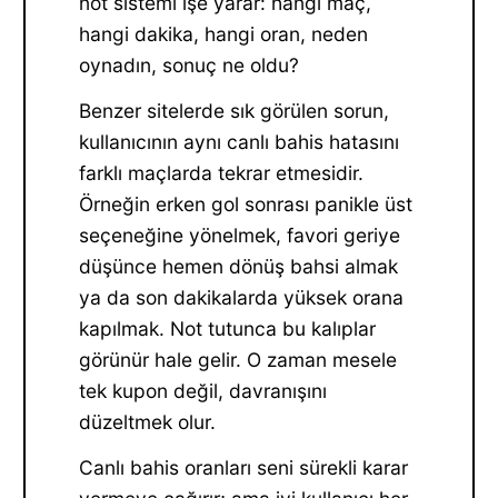
not sistemi işe yarar: hangi maç,
hangi dakika, hangi oran, neden
oynadın, sonuç ne oldu?
Benzer sitelerde sık görülen sorun,
kullanıcının aynı canlı bahis hatasını
farklı maçlarda tekrar etmesidir.
Örneğin erken gol sonrası panikle üst
seçeneğine yönelmek, favori geriye
düşünce hemen dönüş bahsi almak
ya da son dakikalarda yüksek orana
kapılmak. Not tutunca bu kalıplar
görünür hale gelir. O zaman mesele
tek kupon değil, davranışını
düzeltmek olur.
Canlı bahis oranları seni sürekli karar