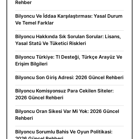
Rehber
Bilyoncu Ve İddaa Karşılaştırması: Yasal Durum
Ve Temel Farklar
Bilyoncu Hakkında Sık Sorulan Sorular: Lisans,
Yasal Statü Ve Tüketici Riskleri
Bilyoncu Türkiye: Tl Desteği, Türkçe Arayüz Ve
Erişim Bilgileri
Bilyoncu Son Giriş Adresi: 2026 Güncel Rehberi
Bilyoncu Komisyonsuz Para Cekilen Siteler:
2026 Güncel Rehberi
Bilyoncu Oran Sikesi Var Mi Yok: 2026 Güncel
Rehberi
Bilyoncu Sorumlu Bahis Ve Oyun Politikasi:
2026 Güncel Rehberi