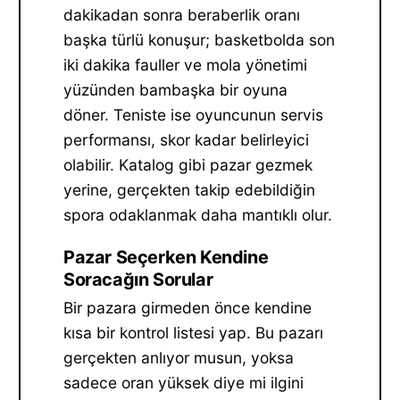
dakikadan sonra beraberlik oranı
başka türlü konuşur; basketbolda son
iki dakika fauller ve mola yönetimi
yüzünden bambaşka bir oyuna
döner. Teniste ise oyuncunun servis
performansı, skor kadar belirleyici
olabilir. Katalog gibi pazar gezmek
yerine, gerçekten takip edebildiğin
spora odaklanmak daha mantıklı olur.
Pazar Seçerken Kendine
Soracağın Sorular
Bir pazara girmeden önce kendine
kısa bir kontrol listesi yap. Bu pazarı
gerçekten anlıyor musun, yoksa
sadece oran yüksek diye mi ilgini