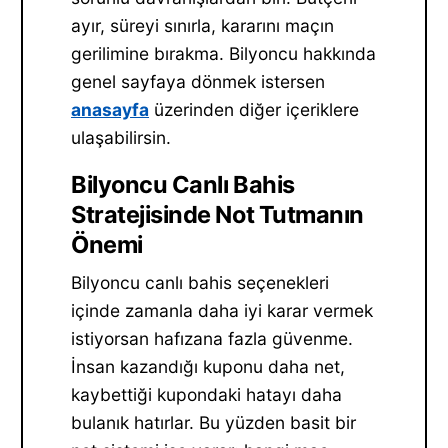
ayır, süreyi sınırla, kararını maçın
gerilimine bırakma. Bilyoncu hakkında
genel sayfaya dönmek istersen
anasayfa
üzerinden diğer içeriklere
ulaşabilirsin.
Bilyoncu Canlı Bahis
Stratejisinde Not Tutmanın
Önemi
Bilyoncu canlı bahis seçenekleri
içinde zamanla daha iyi karar vermek
istiyorsan hafızana fazla güvenme.
İnsan kazandığı kuponu daha net,
kaybettiği kupondaki hatayı daha
bulanık hatırlar. Bu yüzden basit bir