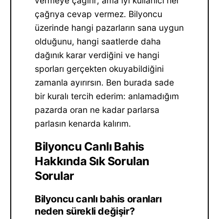
vermeye çağırır; ama iyi kullanıcı her
çağrıya cevap vermez. Bilyoncu
üzerinde hangi pazarların sana uygun
olduğunu, hangi saatlerde daha
dağınık karar verdiğini ve hangi
sporları gerçekten okuyabildiğini
zamanla ayırırsın. Ben burada sade
bir kuralı tercih ederim: anlamadığım
pazarda oran ne kadar parlarsa
parlasın kenarda kalırım.
Bilyoncu Canlı Bahis
Hakkında Sık Sorulan
Sorular
Bilyoncu canlı bahis oranları
neden sürekli değişir?