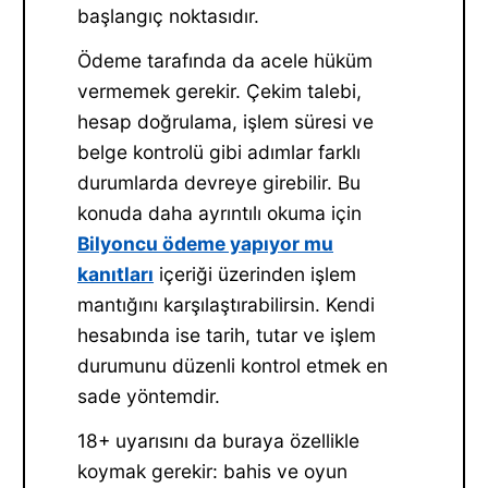
başlangıç noktasıdır.
Ödeme tarafında da acele hüküm
vermemek gerekir. Çekim talebi,
hesap doğrulama, işlem süresi ve
belge kontrolü gibi adımlar farklı
durumlarda devreye girebilir. Bu
konuda daha ayrıntılı okuma için
Bilyoncu ödeme yapıyor mu
kanıtları
içeriği üzerinden işlem
mantığını karşılaştırabilirsin. Kendi
hesabında ise tarih, tutar ve işlem
durumunu düzenli kontrol etmek en
sade yöntemdir.
18+ uyarısını da buraya özellikle
koymak gerekir: bahis ve oyun