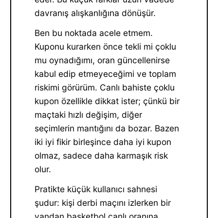
davranış alışkanlığına dönüşür.
Ben bu noktada acele etmem.
Kuponu kurarken önce tekli mi çoklu
mu oynadığımı, oran güncellenirse
kabul edip etmeyeceğimi ve toplam
riskimi görürüm. Canlı bahiste çoklu
kupon özellikle dikkat ister; çünkü bir
maçtaki hızlı değişim, diğer
seçimlerin mantığını da bozar. Bazen
iki iyi fikir birleşince daha iyi kupon
olmaz, sadece daha karmaşık risk
olur.
Pratikte küçük kullanıcı sahnesi
şudur: kişi derbi maçını izlerken bir
yandan basketbol canlı oranına