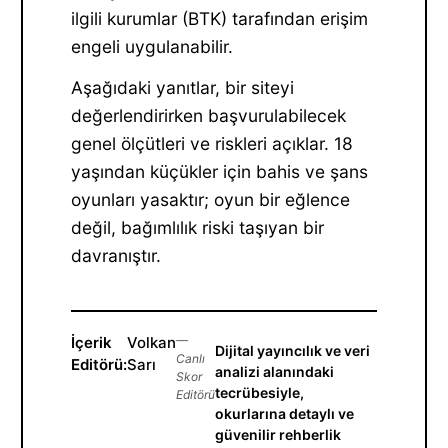
ilgili kurumlar (BTK) tarafından erişim
engeli uygulanabilir.
Aşağıdaki yanıtlar, bir siteyi
değerlendirirken başvurulabilecek
genel ölçütleri ve riskleri açıklar. 18
yaşından küçükler için bahis ve şans
oyunları yasaktır; oyun bir eğlence
değil, bağımlılık riski taşıyan bir
davranıştır.
İçerik
Volkan
—
Dijital yayıncılık ve veri
Canlı
Editörü:
Sarı
analizi alanındaki
Skor
tecrübesiyle,
Editörü
okurlarına detaylı ve
güvenilir rehberlik