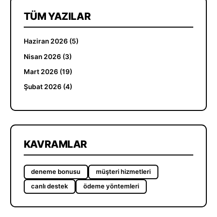
TÜM YAZILAR
Haziran 2026 (5)
Nisan 2026 (3)
Mart 2026 (19)
Şubat 2026 (4)
KAVRAMLAR
deneme bonusu
müşteri hizmetleri
canlı destek
ödeme yöntemleri